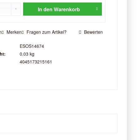
In den
Warenkorb
n
Merken
Fragen zum Artikel?
Bewerten
ESOS14674
ht:
0.03 kg
4045173215161