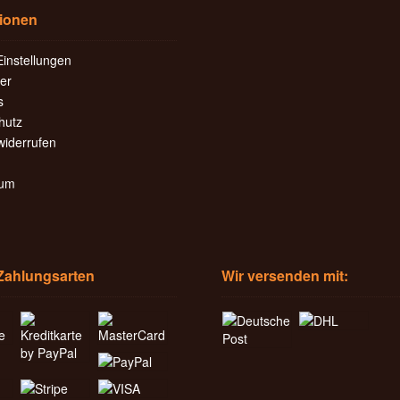
tionen
instellungen
er
s
hutz
widerrufen
sum
Zahlungsarten
Wir versenden mit: