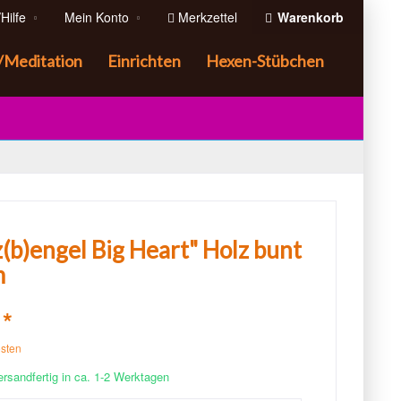
Hilfe
Mein Konto
Merkzettel
Warenkorb
/Meditation
Einrichten
Hexen-Stübchen
(b)engel Big Heart" Holz bunt
m
 *
osten
ersandfertig in ca. 1-2 Werktagen