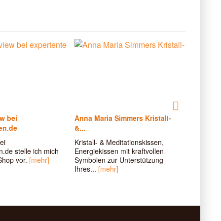
ew bei
Anna Maria Simmers Kristall-
Vorstell
en.de
&...
Selenita
ei
Kristall- & Meditationskissen,
Bei Hyper
.de stelle ich mich
Energiekissen mit kraftvollen
Unkonzen
Shop vor.
[mehr]
Symbolen zur Unterstützung
Selenitar
Ihres...
[mehr]
wirken, 