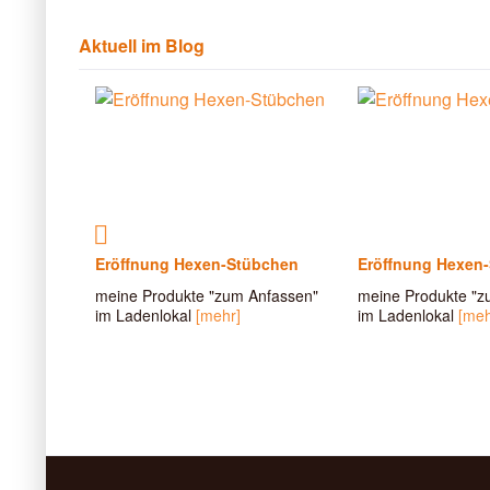
Aktuell im Blog
MONIE
Eröffnung Hexen-Stübchen
Eröffnung Hexen
meine Produkte "zum Anfassen"
meine Produkte "z
tel über
im Ladenlokal
[mehr]
im Ladenlokal
[meh
chaften
..
[mehr]