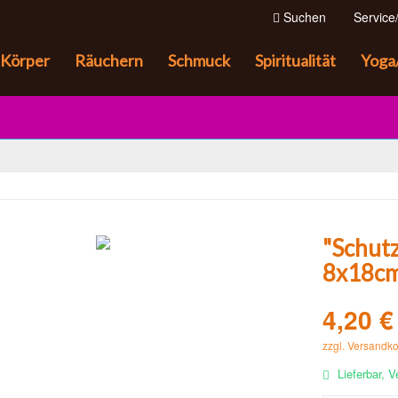
Suchen
Service/
Körper
Räuchern
Schmuck
Spiritualität
Yoga
"Schutz
8x18c
4,20 €
zzgl. Versandk
Lieferbar, V