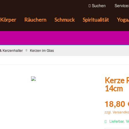
Suchen
Service/
Körper
Räuchern
Schmuck
Spiritualität
Yoga
& Kerzenhalter
Kerzen im Glas
Kerze 
14cm
18,80 
zzgl. Versandk
Lieferbar, V