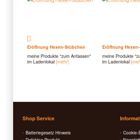
MONIE
Eröffnung Hexen-Stübchen
Eröffnung Hexen
meine Produkte "zum Anfassen"
meine Produkte "z
tel über
im Ladenlokal
[mehr]
im Ladenlokal
[meh
chaften
..
[mehr]
Shop Service
Informa
Batteriegesetz Hinweis
Cookie-E
Defektes Produkt
Newslett