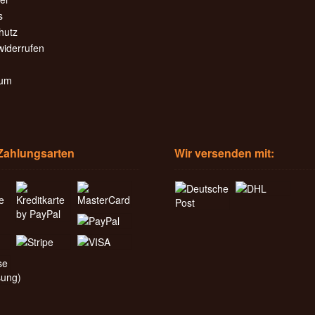
s
hutz
widerrufen
sum
Zahlungsarten
Wir versenden mit: