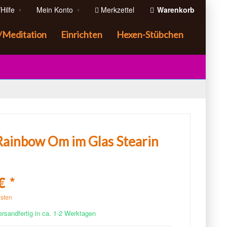
Hilfe
Mein Konto
Merkzettel
Warenkorb
/Meditation
Einrichten
Hexen-Stübchen
Rainbow Om im Glas Stearin
€ *
osten
ersandfertig in ca. 1-2 Werktagen