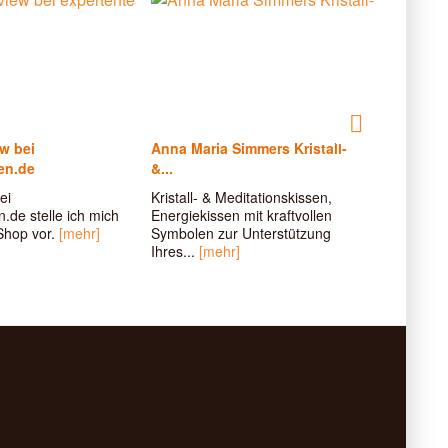
ew bei
Anna Maria Simmers Kristall-
Vorstell
en.de
&...
Selenita
ei
Kristall- & Meditationskissen,
Bei Hyper
.de stelle ich mich
Energiekissen mit kraftvollen
Unkonzen
Shop vor.
[mehr]
Symbolen zur Unterstützung
Selenitar
Ihres...
[mehr]
wirken, 