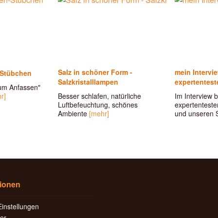
Salz in schöner Form -
mein Intervi
-Stübchen
Salzkristalllampen
expertentest
um Anfassen"
r]
Besser schlafen, natürliche
Im Interview b
Luftbefeuchtung, schönes
expertentesten
Ambiente
[mehr]
und unseren 
tionen
instellungen
er