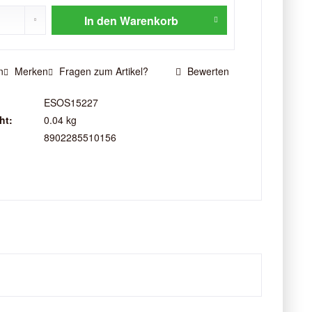
In den
Warenkorb
n
Merken
Fragen zum Artikel?
Bewerten
ESOS15227
ht:
0.04 kg
8902285510156