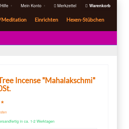
Hilfe
Mein Konto
Merkzettel
Warenkorb
/Meditation
Einrichten
Hexen-Stübchen
Tree Incense "Mahalakschmi"
0St.
 *
osten
ersandfertig in ca. 1-2 Werktagen