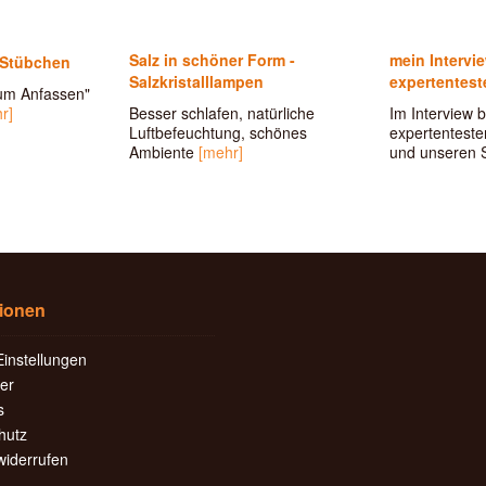
Salz in schöner Form -
mein Intervi
-Stübchen
Salzkristalllampen
expertentest
um Anfassen"
r]
Besser schlafen, natürliche
Im Interview b
Luftbefeuchtung, schönes
expertentesten
Ambiente
[mehr]
und unseren 
tionen
instellungen
er
s
hutz
widerrufen