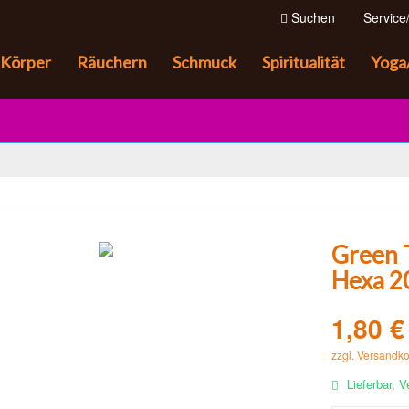
Suchen
Service/
Körper
Räuchern
Schmuck
Spiritualität
Yoga
Green 
Hexa 2
1,80 €
zzgl. Versandk
Lieferbar, V