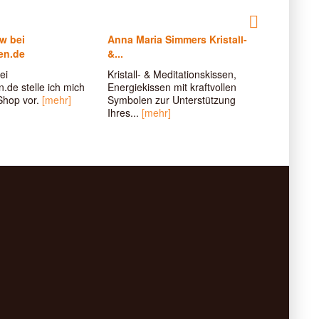
ew bei
Anna Maria Simmers Kristall-
Vorstell
en.de
&...
Selenita
ei
Kristall- & Meditationskissen,
Bei Hyper
.de stelle ich mich
Energiekissen mit kraftvollen
Unkonzen
Shop vor.
[mehr]
Symbolen zur Unterstützung
Selenitar
Ihres...
[mehr]
wirken, 