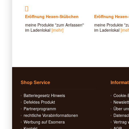
MONIE
Eröffnung Hexen-Stübchen
Eröffnung Hexen
meine Produkte "zum Anfassen"
meine Produkte "z
tel über
im Ladenlokal
[mehr]
im Ladenlokal
[meh
chaften
..
[mehr]
Shop Service
Informa
Batteriegesetz Hinweis
Cookie-E
Defektes Produkt
Newslett
Partnerprogramm
Über un
rechtliche Vorabinformationen
Datensc
Werbung auf Esomera
Vertrag 
Kontakt
AGB